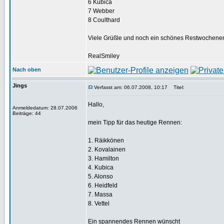
6 Kubica
7 Webber
8 Coulthard
Viele Grüßle und noch ein schönes Restwochene
RealSmiley
Nach oben
Jings
Verfasst am: 06.07.2008, 10:17
Titel:
Hallo,
Anmeldedatum: 28.07.2006
Beiträge: 44
mein Tipp für das heutige Rennen:
1. Räikkönen
2. Kovalainen
3. Hamilton
4. Kubica
5. Alonso
6. Heidfeld
7. Massa
8. Vettel
Ein spannendes Rennen wünscht