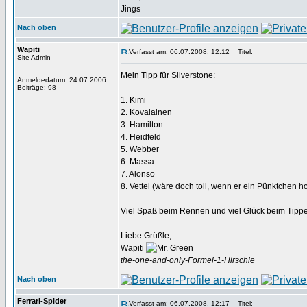
Jings
Nach oben
Wapiti
Verfasst am: 06.07.2008, 12:12
Titel:
Site Admin
Mein Tipp für Silverstone:
Anmeldedatum: 24.07.2006
Beiträge: 98
1. Kimi
2. Kovalainen
3. Hamilton
4. Heidfeld
5. Webber
6. Massa
7. Alonso
8. Vettel (wäre doch toll, wenn er ein Pünktchen h
Viel Spaß beim Rennen und viel Glück beim Tipp
_________________
Liebe Grüßle,
Wapiti
the-one-and-only-Formel-1-Hirschle
Nach oben
Ferrari-Spider
Verfasst am: 06.07.2008, 12:17
Titel: