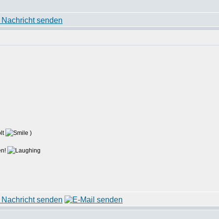
olt
)
en!