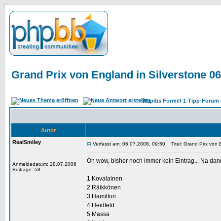
Grand Prix von England in Silverstone 06
Wapitis Formel-1-Tipp-Forum 
Autor
RealSmiley
Verfasst am: 06.07.2008, 09:50
Titel: Grand Prix von 
Oh wow, bisher noch immer kein Eintrag... Na dan
Anmeldedatum: 28.07.2006
Beiträge: 58
1 Kovalainen
2 Räikkönen
3 Hamilton
4 Heidfeld
5 Massa