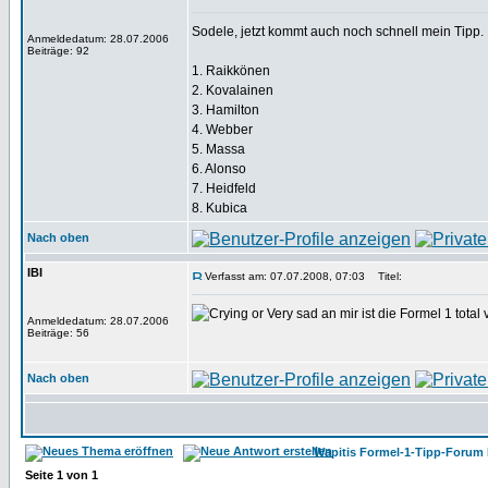
Sodele, jetzt kommt auch noch schnell mein Tipp. 
Anmeldedatum: 28.07.2006
Beiträge: 92
1. Raikkönen
2. Kovalainen
3. Hamilton
4. Webber
5. Massa
6. Alonso
7. Heidfeld
8. Kubica
Nach oben
IBI
Verfasst am: 07.07.2008, 07:03
Titel:
an mir ist die Formel 1 total
Anmeldedatum: 28.07.2006
Beiträge: 56
Nach oben
Wapitis Formel-1-Tipp-Forum 
Seite
1
von
1