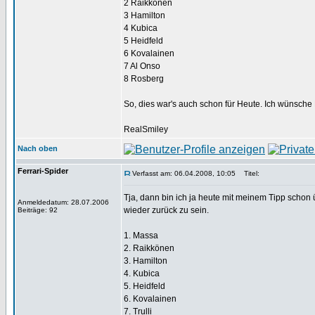
2 Räikkönen
3 Hamilton
4 Kubica
5 Heidfeld
6 Kovalainen
7 Al Onso
8 Rosberg
So, dies war's auch schon für Heute. Ich wünsche
RealSmiley
Nach oben
Ferrari-Spider
Verfasst am: 06.04.2008, 10:05
Titel:
Tja, dann bin ich ja heute mit meinem Tipp schon
Anmeldedatum: 28.07.2006
wieder zurück zu sein.
Beiträge: 92
1. Massa
2. Raikkönen
3. Hamilton
4. Kubica
5. Heidfeld
6. Kovalainen
7. Trulli