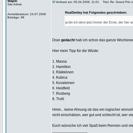
Wapiti
Verfasst am: 06.04.2008, 11:01
Titel: Re: Grand Prix 
Site Admin
RealSmiley hat Folgendes geschrieben:
Anmeldedatum: 24.07.2006
Beiträge: 98
ja bin ich denn jetzt immer der Erste, der hier
Dran
gedacht
hab ich schon das ganze Wochene
Hier mein Tipp für die Wüste:
1. Massa
2. Hamilton
3. Räikkönen
4. Kubica
5. Kovaleinen
6. Heidfeld
7. Rosberg
8. Trulli
Hmm... keine Ahnung ob das ein logischer sinnvoll
nicht einschätzen, wer gut und schlecht ist, wer v
Euch wünsche ich viel Spaß beim Rennen und vie
_________________