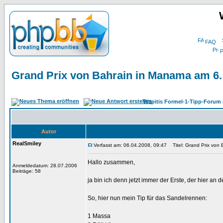
FAQ
P
Grand Prix von Bahrain in Manama am 6. 
Wapitis Formel-1-Tipp-Forum 
Autor
RealSmiley
Verfasst am: 06.04.2008, 09:47
Titel: Grand Prix von 
Hallo zusammen,
Anmeldedatum: 28.07.2006
Beiträge: 58
ja bin ich denn jetzt immer der Erste, der hier an
So, hier nun mein Tip für das Sandelrennen:
1 Massa