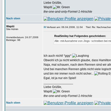
Liebe Grüßle,
Wapiti
the-one-and-only-Formel-1-Hirschle
Nach oben
Wapiti
Verfasst am: 06.04.2008, 11:04
Titel: Re: Nachmacher 
Site Admin
RealSmiley hat Folgendes geschrieben:
Anmeldedatum: 24.07.2006
Beiträge: 98
Alle -mit Ausnahme von Jings- schreiben bei mir
Ich auch nicht!
*ggg*
Obwohl ich ja nicht wirklich glaube, dass Hamilt
Naja, mal schauen, nach dem Rennen sind wir al
Und bei manchen Rennen gibts nicht viele logisch
und bin mir immer noch nicht sicher...
Egal, ist ja nur ein Spiel!
_________________
Liebe Grüßle,
Wapiti
the-one-and-only-Formel-1-Hirschle
Nach oben