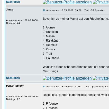
Nach oben
Jings
Verfasst am: 13.05.2007, 09:58
Titel: GP Spanien
Bevor ich zu meiner Mama auf den Friedhof gehe,
Anmeldedatum: 28.07.2006
Beiträge: 44
1. Alonso
2. Hamilton
3. Massa
4. Räikkönen
5. Heidfeld
6. Kubica
7. Trulli
8. Coulthard
Wünsche einen schönen Sonntag und ein spann
Gruß, Jings
Nach oben
Ferrari-Spider
Verfasst am: 13.05.2007, 11:00
Titel: Tipp zum Spani
Da ich das Rennen leider nicht sehen kann, weil i
Anmeldedatum: 28.07.2006
Beiträge: 92
1. F. Alonso
2. F. Massa