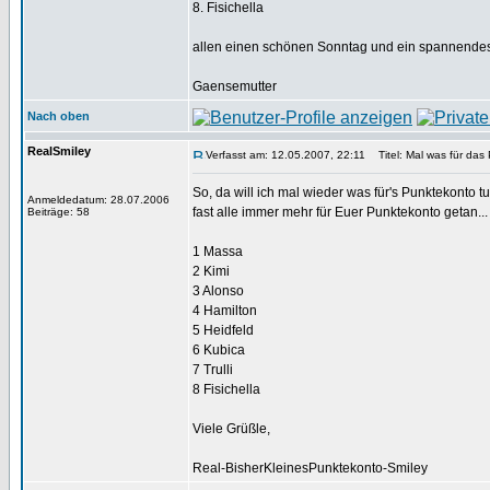
8. Fisichella
allen einen schönen Sonntag und ein spannend
Gaensemutter
Nach oben
RealSmiley
Verfasst am: 12.05.2007, 22:11
Titel: Mal was für das
So, da will ich mal wieder was für's Punktekonto 
Anmeldedatum: 28.07.2006
fast alle immer mehr für Euer Punktekonto getan..
Beiträge: 58
1 Massa
2 Kimi
3 Alonso
4 Hamilton
5 Heidfeld
6 Kubica
7 Trulli
8 Fisichella
Viele Grüßle,
Real-BisherKleinesPunktekonto-Smiley