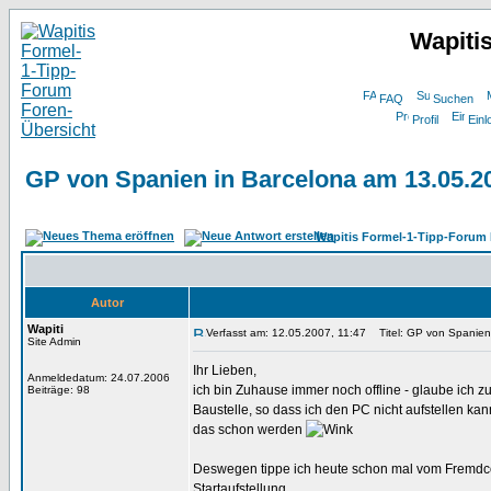
Wapiti
FAQ
Suchen
Profil
Einl
GP von Spanien in Barcelona am 13.05.2
Wapitis Formel-1-Tipp-Forum 
Autor
Wapiti
Verfasst am: 12.05.2007, 11:47
Titel: GP von Spanien
Site Admin
Ihr Lieben,
Anmeldedatum: 24.07.2006
ich bin Zuhause immer noch offline - glaube ich 
Beiträge: 98
Baustelle, so dass ich den PC nicht aufstellen ka
das schon werden
Deswegen tippe ich heute schon mal vom Fremdco
Startaufstellung.