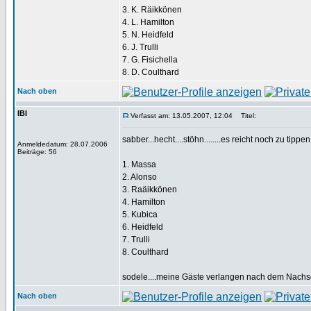
3. K. Räikkönen
4. L. Hamilton
5. N. Heidfeld
6. J. Trulli
7. G. Fisichella
8. D. Coulthard
Nach oben
IBI
Verfasst am: 13.05.2007, 12:04
Titel:
sabber...hecht....stöhn........es reicht noch zu tippen
Anmeldedatum: 28.07.2006
Beiträge: 56
1. Massa
2. Alonso
3. Raäikkönen
4. Hamilton
5. Kubica
6. Heidfeld
7. Trulli
8. Coulthard
sodele....meine Gäste verlangen nach dem Nachsc
Nach oben