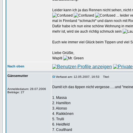
Leider kann ich ja das Rennen nicht sehen, nicht
... leider
mal in Finnland
*schmacht*
und dann noch mit Roger
Dafür habe ich nun eine schöne Wohnung in meinen
mehr ist, wird sie auch richtig schmuck sein
Euch wie immer viel Glück beim Tippen und viel
Liebe Grüßle,
Wapiti
Nach oben
Gänsemutter
Verfasst am: 12.05.2007, 16:53
Titel:
Damit ich das tippen nicht vergesse......und "mein
Anmeldedatum: 28.07.2006
Beiträge: 27
1. Massa
2. Hamilton
3. Alonso
4. Raikkönen
5. Trulli
6. Heidfeld
7. Coulthard