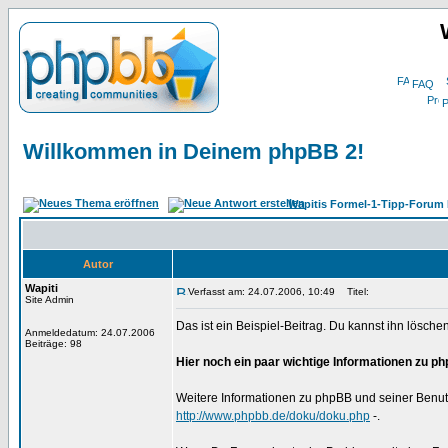
FAQ
P
Willkommen in Deinem phpBB 2!
Wapitis Formel-1-Tipp-Forum 
Autor
Wapiti
Verfasst am: 24.07.2006, 10:49
Titel:
Site Admin
Das ist ein Beispiel-Beitrag. Du kannst ihn löschen
Anmeldedatum: 24.07.2006
Beiträge: 98
Hier noch ein paar wichtige Informationen zu p
Weitere Informationen zu phpBB und seiner Benut
http://www.phpbb.de/doku/doku.php
-.