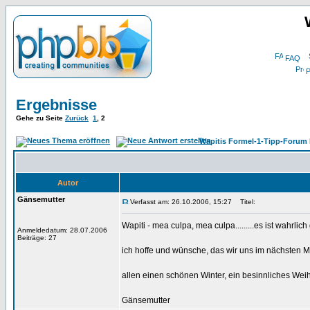
FAQ
P
Ergebnisse
Gehe zu Seite
Zurück
1
,
2
Wapitis Formel-1-Tipp-Forum 
Autor
Gänsemutter
Verfasst am: 26.10.2006, 15:27
Titel:
Wapiti - mea culpa, mea culpa.........es ist wahrli
Anmeldedatum: 28.07.2006
Beiträge: 27
ich hoffe und wünsche, das wir uns im nächsten M
allen einen schönen Winter, ein besinnliches We
Gänsemutter