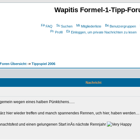
Wapitis Formel-1-Tipp-Fo
FAQ
Suchen
Mitgliederliste
Benutzergruppen
Profil
Einloggen, um private Nachrichten zu lesen
Foren-Übersicht
->
Tippspiel 2006
Nachricht
ch gemein wegen eines halben Pünktchens......
ärz hier wieder treffen und manch spannendes Rennen, uch hier, haben werden....
ihnachtsfest und einen gelungenen Start inÄs nächste Rennjahr