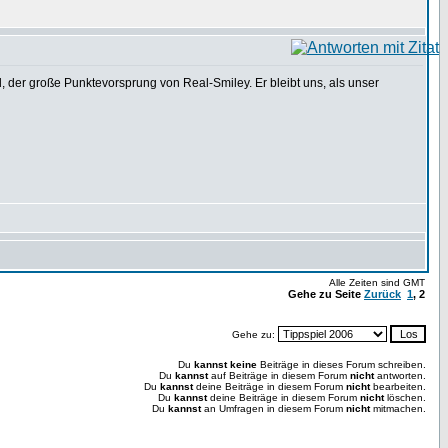
 der große Punktevorsprung von Real-Smiley. Er bleibt uns, als unser
Alle Zeiten sind GMT
Gehe zu Seite
Zurück
1
,
2
Gehe zu:
Du
kannst keine
Beiträge in dieses Forum schreiben.
Du
kannst
auf Beiträge in diesem Forum
nicht
antworten.
Du
kannst
deine Beiträge in diesem Forum
nicht
bearbeiten.
Du
kannst
deine Beiträge in diesem Forum
nicht
löschen.
Du
kannst
an Umfragen in diesem Forum
nicht
mitmachen.