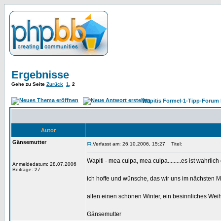
Ergebnisse
Gehe zu Seite
Zurück
1
,
2
Wapitis Formel-1-Tipp-Forum 
Autor
Gänsemutter
Verfasst am: 26.10.2006, 15:27
Titel:
Wapiti - mea culpa, mea culpa.........es ist wahrli
Anmeldedatum: 28.07.2006
Beiträge: 27
ich hoffe und wünsche, das wir uns im nächsten M
allen einen schönen Winter, ein besinnliches We
Gänsemutter