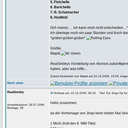
5. Fisichella
6. Barichello
7. R. Schumacher
8. Heidfeld
Och manno .... ich kann mich nicht entscheiden... 
Ich überlege noch ein paar Stunden und lösch dann
*grübel-grübel-grübel*
Grüßle,
Wapiti
RealSmileys Vorstellung von Alonsos zukünftigem 
haben, aber was hilfts....
Zuletzt bearbeitet von Wapiti am 22.10.2006, 15:54, insge
Nach oben
RealSmiley
Verfasst am: 22.10.2006, 09:16
Titel: Ein Jings-Tip fü
Hallo zusammen,
Anmeldedatum: 28.07.2006
Beiträge: 58
da die Vorhersage von Jings beim letzten Mal (leide
1 Michi (holt den 8. WM-Titel)