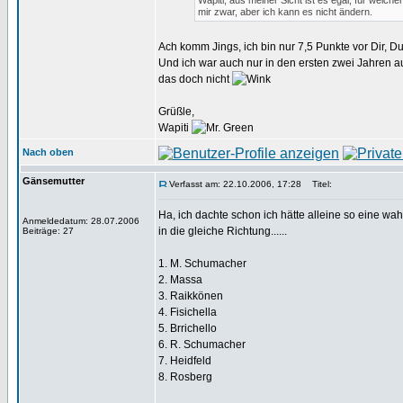
Wapiti, aus meiner Sicht ist es egal, für welche
mir zwar, aber ich kann es nicht ändern.
Ach komm Jings, ich bin nur 7,5 Punkte vor Dir, 
Und ich war auch nur in den ersten zwei Jahren a
das doch nicht
Grüßle,
Wapiti
Nach oben
Gänsemutter
Verfasst am: 22.10.2006, 17:28
Titel:
Ha, ich dachte schon ich hätte alleine so eine wahn
Anmeldedatum: 28.07.2006
in die gleiche Richtung......
Beiträge: 27
1. M. Schumacher
2. Massa
3. Raikkönen
4. Fisichella
5. Brrichello
6. R. Schumacher
7. Heidfeld
8. Rosberg