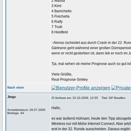
2 Massa
3 Kimi
4 Barrichello
5 Fisichella
6 Ralfy
7 Trulli
8 Heidfeld
- Alonso (scheidet aus durch Crash in der 22. Run
Gärtnerei geht während einer großen Dürreperiod
wenn er nicht gestorben ist, dann leb er noch im
Tja, mal sehen ob meine Prognose auch so gut is
Viele Grüßle,
Real-Prognose-Smiley
Nach oben
Jings
Verfasst am: 22.10.2006, 12:55
Titel: GP Brasilien
Hallo,
Anmeldedatum: 28.07.2006
Beiträge: 44
es war äußerst mühsam, heute den Tipp abzugeben.
Wireless nur mit Mühe Internet-Connect. Aber jetzt
erst in der 32. Runde ausscheiden. Daraus ergibt s