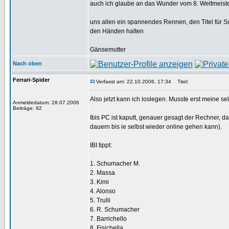
auch ich glaube an das Wunder vom 8. Weltmeiste
uns allen ein spannendes Rennen, den Titel für
den Händen halten
Gänsemutter
Nach oben
Ferrari-Spider
Verfasst am: 22.10.2006, 17:34
Titel:
Also jetzt kann ich loslegen. Musste erst meine 
Anmeldedatum: 28.07.2006
Beiträge: 92
Ibis PC ist kaputt, genauer gesagt der Rechner, d
dauern bis ie selbst wieder online gehen kann).
IBI tippt:
1. Schumacher M.
2. Massa
3. Kimi
4. Alonso
5. Trulli
6. R. Schumacher
7. Barrichello
8. Fisichella