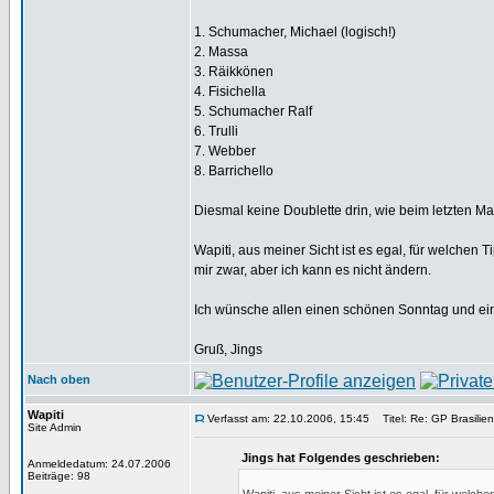
1. Schumacher, Michael (logisch!)
2. Massa
3. Räikkönen
4. Fisichella
5. Schumacher Ralf
6. Trulli
7. Webber
8. Barrichello
Diesmal keine Doublette drin, wie beim letzten Mal
Wapiti, aus meiner Sicht ist es egal, für welchen T
mir zwar, aber ich kann es nicht ändern.
Ich wünsche allen einen schönen Sonntag und e
Gruß, Jings
Nach oben
Wapiti
Verfasst am: 22.10.2006, 15:45
Titel: Re: GP Brasilien
Site Admin
Jings hat Folgendes geschrieben:
Anmeldedatum: 24.07.2006
Beiträge: 98