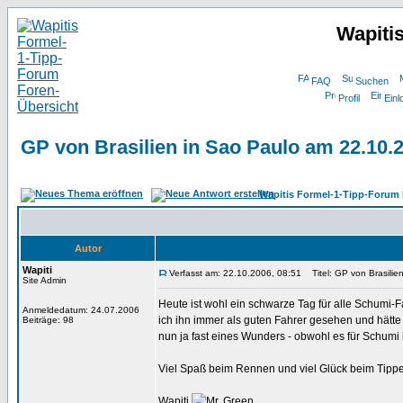
Wapiti
FAQ
Suchen
Profil
Einl
GP von Brasilien in Sao Paulo am 22.10.
Wapitis Formel-1-Tipp-Forum 
Autor
Wapiti
Verfasst am: 22.10.2006, 08:51
Titel: GP von Brasilie
Site Admin
Heute ist wohl ein schwarze Tag für alle Schumi-Fa
Anmeldedatum: 24.07.2006
ich ihn immer als guten Fahrer gesehen und hätte 
Beiträge: 98
nun ja fast eines Wunders - obwohl es für Schumi k
Viel Spaß beim Rennen und viel Glück beim Tipp
Wapiti