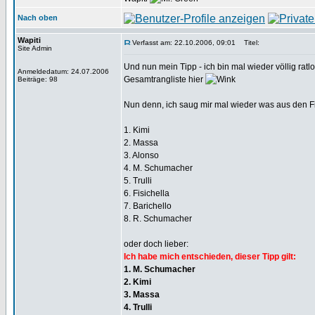
Nach oben
Wapiti
Verfasst am: 22.10.2006, 09:01
Titel:
Site Admin
Und nun mein Tipp - ich bin mal wieder völlig ratl
Anmeldedatum: 24.07.2006
Gesamtrangliste hier
Beiträge: 98
Nun denn, ich saug mir mal wieder was aus den F
1. Kimi
2. Massa
3. Alonso
4. M. Schumacher
5. Trulli
6. Fisichella
7. Barichello
8. R. Schumacher
oder doch lieber:
Ich habe mich entschieden, dieser Tipp gilt:
1. M. Schumacher
2. Kimi
3. Massa
4. Trulli