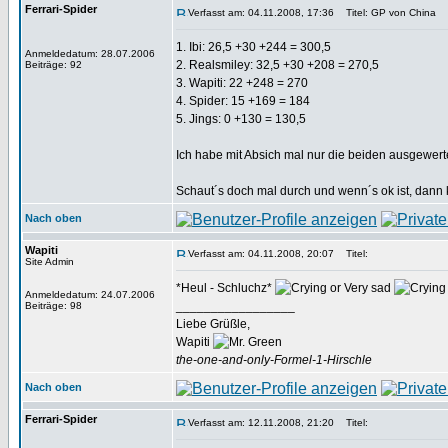
Ferrari-Spider
Verfasst am: 04.11.2008, 17:36
Titel: GP von China
1. Ibi: 26,5 +30 +244 = 300,5
Anmeldedatum: 28.07.2006
2. Realsmiley: 32,5 +30 +208 = 270,5
Beiträge: 92
3. Wapiti: 22 +248 = 270
4. Spider: 15 +169 = 184
5. Jings: 0 +130 = 130,5
Ich habe mit Absich mal nur die beiden ausgewerte
Schaut´s doch mal durch und wenn´s ok ist, dann k
Nach oben
Wapiti
Verfasst am: 04.11.2008, 20:07
Titel:
Site Admin
*Heul - Schluchz*
Anmeldedatum: 24.07.2006
_________________
Beiträge: 98
Liebe Grüßle,
Wapiti
the-one-and-only-Formel-1-Hirschle
Nach oben
Ferrari-Spider
Verfasst am: 12.11.2008, 21:20
Titel: