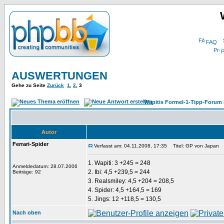
FAQ
P
AUSWERTUNGEN
Gehe zu Seite
Zurück
1
,
2
,
3
Wapitis Formel-1-Tipp-Forum 
Autor
Ferrari-Spider
Verfasst am: 04.11.2008, 17:35
Titel: GP von Japan
1. Wapiti: 3 +245 = 248
Anmeldedatum: 28.07.2006
2. Ibi: 4,5 +239,5 = 244
Beiträge: 92
3. Realsmiley: 4,5 +204 = 208,5
4. Spider: 4,5 +164,5 = 169
5. Jings: 12 +118,5 = 130,5
Nach oben