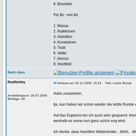
8. Bourdais
Für Ibi - von Ibi:
1. Massa
2. Raikkönen
3. Hamilton
4. Kovalainen
5. Trulli
6. Vettel
7. Alonso
8. Heidfeld
Nach oben
RealSmiley
Verfasst am: 02.11.2008, 15:14
Titel: Letzte Runde
Hallo zusammen,
Anmeldedatum: 28.07.2006
Beiträge: 58
tja, nun haben wir schon wieder die letzte Runde v
Auf das Ergebnis bin ich auch sehr gespannt. Imm
weshalb es vorne nun ganz schön eng wird.
Ich denke, dass Hamilton Waldmeister... ähhh... W