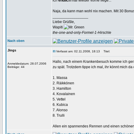
ich
endlich
mal wieder vorne liege...
Naja, da kann man wohl nix machen. Mit 30 Bonus
_________________
Liebe Grüßle,
Wapiti
the-one-and-only-Formel-1-Hirschle
Nach oben
Jings
Verfasst am: 02.11.2008, 18:13
Titel:
Hallo, nach einem Krankenbesuch komme ich gerad
Anmeldedatum: 28.07.2006
zu spät. Trotzdem tippe ich mal, ihr könnt mich da 
Beiträge: 44
1. Massa
2. Räikkönen
3. Hamilton
4. Kovalainen
5. Vettel
6. Kubica
7. Alonso
8. Trulli
Allen ein spannendes Rennen und einen schöne