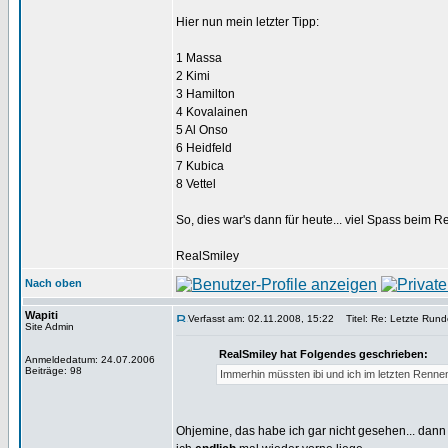
Hier nun mein letzter Tipp:
1 Massa
2 Kimi
3 Hamilton
4 Kovalainen
5 Al Onso
6 Heidfeld
7 Kubica
8 Vettel
So, dies war's dann für heute... viel Spass beim 
RealSmiley
Nach oben
Wapiti
Verfasst am: 02.11.2008, 15:22
Titel: Re: Letzte Rund
Site Admin
RealSmiley hat Folgendes geschrieben:
Anmeldedatum: 24.07.2006
Beiträge: 98
Immerhin müssten ibi und ich im letzten Renn
Ohjemine, das habe ich gar nicht gesehen... dann 