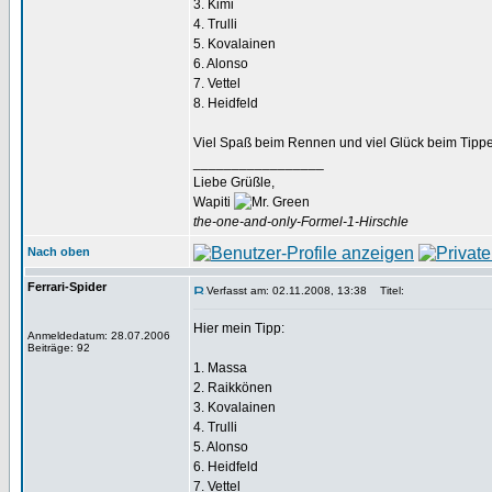
3. Kimi
4. Trulli
5. Kovalainen
6. Alonso
7. Vettel
8. Heidfeld
Viel Spaß beim Rennen und viel Glück beim Tipp
_________________
Liebe Grüßle,
Wapiti
the-one-and-only-Formel-1-Hirschle
Nach oben
Ferrari-Spider
Verfasst am: 02.11.2008, 13:38
Titel:
Hier mein Tipp:
Anmeldedatum: 28.07.2006
Beiträge: 92
1. Massa
2. Raikkönen
3. Kovalainen
4. Trulli
5. Alonso
6. Heidfeld
7. Vettel