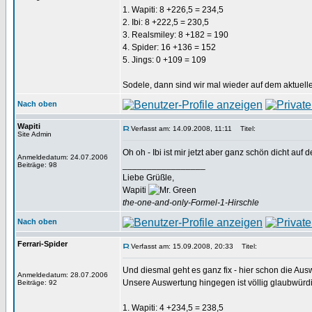
1. Wapiti: 8 +226,5 = 234,5
2. Ibi: 8 +222,5 = 230,5
3. Realsmiley: 8 +182 = 190
4. Spider: 16 +136 = 152
5. Jings: 0 +109 = 109
Sodele, dann sind wir mal wieder auf dem aktuel
Nach oben
Wapiti
Verfasst am: 14.09.2008, 11:11
Titel:
Site Admin
Oh oh - Ibi ist mir jetzt aber ganz schön dicht auf
Anmeldedatum: 24.07.2006
_________________
Beiträge: 98
Liebe Grüßle,
Wapiti
the-one-and-only-Formel-1-Hirschle
Nach oben
Ferrari-Spider
Verfasst am: 15.09.2008, 20:33
Titel:
Und diesmal geht es ganz fix - hier schon die Ausw
Anmeldedatum: 28.07.2006
Unsere Auswertung hingegen ist völlig glaubwürd
Beiträge: 92
1. Wapiti: 4 +234,5 = 238,5