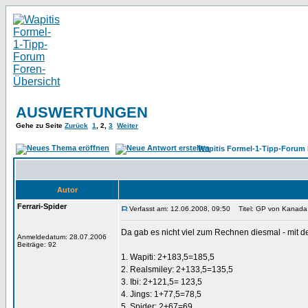
AUSWERTUNGEN
Gehe zu Seite
Zurück
1
,
2
,
3
Weiter
Wapitis Formel-1-Tipp-Forum 
Autor
Ferrari-Spider
Verfasst am: 12.06.2008, 09:50
Titel: GP von Kanada
Da gab es nicht viel zum Rechnen diesmal - mit 
Anmeldedatum: 28.07.2006
Beiträge: 92
1. Wapiti: 2+183,5=185,5
2. Realsmiley: 2+133,5=135,5
3. Ibi: 2+121,5= 123,5
4. Jings: 1+77,5=78,5
5. Spider: 2+67=69