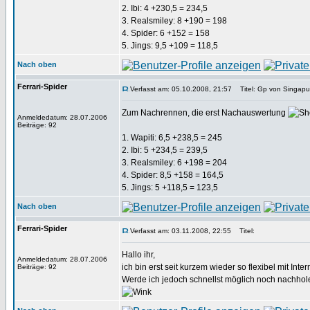
2. Ibi: 4 +230,5 = 234,5
3. Realsmiley: 8 +190 = 198
4. Spider: 6 +152 = 158
5. Jings: 9,5 +109 = 118,5
Nach oben
Ferrari-Spider
Verfasst am: 05.10.2008, 21:57
Titel: Gp von Singapu
Zum Nachrennen, die erst Nachauswertung
Anmeldedatum: 28.07.2006
Beiträge: 92
1. Wapiti: 6,5 +238,5 = 245
2. Ibi: 5 +234,5 = 239,5
3. Realsmiley: 6 +198 = 204
4. Spider: 8,5 +158 = 164,5
5. Jings: 5 +118,5 = 123,5
Nach oben
Ferrari-Spider
Verfasst am: 03.11.2008, 22:55
Titel:
Hallo ihr,
Anmeldedatum: 28.07.2006
ich bin erst seit kurzem wieder so flexibel mit Inte
Beiträge: 92
Werde ich jedoch schnellst möglich noch nachhol