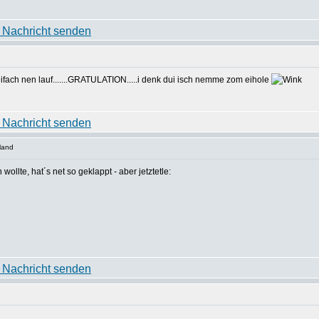
eifach nen lauf.......GRATULATION.....i denk dui isch nemme zom eihole
land
ollte, hat´s net so geklappt - aber jetztetle: