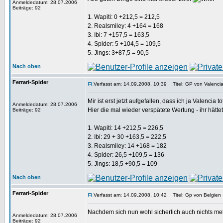
Anmeldedatum: 28.07.2006
Beiträge: 92
1. Wapiti: 0 +212,5 = 212,5
2. Realsmiley: 4 +164 = 168
3. Ibi: 7 +157,5 = 163,5
4. Spider: 5 +104,5 = 109,5
5. Jings: 3+87,5 = 90,5
Nach oben
Ferrari-Spider
Verfasst am: 14.09.2008, 10:39
Titel: GP von Valenci
Mir ist erst jetzt aufgefallen, dass ich ja Valencia 
Anmeldedatum: 28.07.2006
Hier die mal wieder verspätete Wertung - ihr hä
Beiträge: 92
1. Wapiti: 14 +212,5 = 226,5
2. Ibi: 29 + 30 +163,5 = 222,5
3. Realsmiley: 14 +168 = 182
4. Spider: 26,5 +109,5 = 136
5. Jings: 18,5 +90,5 = 109
Nach oben
Ferrari-Spider
Verfasst am: 14.09.2008, 10:42
Titel: Gp von Belgien
Nachdem sich nun wohl sicherlich auch nichts meh
Anmeldedatum: 28.07.2006
Beiträge: 92