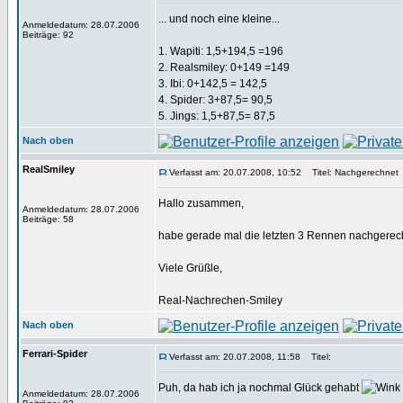
... und noch eine kleine...
Anmeldedatum: 28.07.2006
Beiträge: 92
1. Wapiti: 1,5+194,5 =196
2. Realsmiley: 0+149 =149
3. Ibi: 0+142,5 = 142,5
4. Spider: 3+87,5= 90,5
5. Jings: 1,5+87,5= 87,5
Nach oben
RealSmiley
Verfasst am: 20.07.2008, 10:52
Titel: Nachgerechnet
Hallo zusammen,
Anmeldedatum: 28.07.2006
Beiträge: 58
habe gerade mal die letzten 3 Rennen nachgerechne
Viele Grüßle,
Real-Nachrechen-Smiley
Nach oben
Ferrari-Spider
Verfasst am: 20.07.2008, 11:58
Titel:
Puh, da hab ich ja nochmal Glück gehabt
Anmeldedatum: 28.07.2006