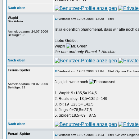
Nach oben
Wapiti
Verfasst am: 12.06.2008, 13:20
Titel:
Site Admin
Ist ja eigentlich phänomenal, dass wir alle noc
Anmeldedatum: 24.07.2006
_________________
Beiträge: 98
Liebe Grüßle,
Wapiti
the-one-and-only-Formel-1-Hirschle
Nach oben
Ferrari-Spider
Verfasst am: 19.07.2008, 21:04
Titel: Gp von Frankrei
Jaja, ich werte noch
Anmeldedatum: 28.07.2006
Beiträge: 92
1. Wapiti: 9+185,5=194,5
2. Realsmiley: 13,5+135,5=149
3. Ibi: 19+123,5= 142,5
4. Jings: 9+78,5= 87,5
5. Spider: 18,5+69= 87,5
Nach oben
Ferrari-Spider
Verfasst am: 19.07.2008, 21:13
Titel: GP von Englan