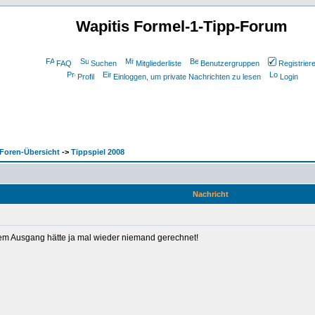
Wapitis Formel-1-Tipp-Forum
FAQ
Suchen
Mitgliederliste
Benutzergruppen
Registrier
Profil
Einloggen, um private Nachrichten zu lesen
Login
Foren-Übersicht
->
Tippspiel 2008
Nachricht
dem Ausgang hätte ja mal wieder niemand gerechnet!