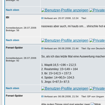
Beiträge: 92
Nach oben
IBI
Verfasst am: 20.07.2008, 12:24
Titel:
nasowas aber auch, mi hauts om.... shirschle hot 
Anmeldedatum: 28.07.2006
Beiträge: 56
Nach oben
Ferrari-Spider
Verfasst am: 06.08.2008, 21:44
Titel: Gp von Deutsch
So, als ich das letzte Mal eine Auswertung machen w
Anmeldedatum: 28.07.2006
Beiträge: 92
1. Wapiti:16,5 +196 = 212,5
2. Realsmiley: 15+149 = 164
3. Ibi: 15+142,5 = 157,5
4. Spider: 14+90,5= 104,5
5. Jings: 0+87,5= 87,5
Nach oben
Ferrari-Spider
Verfasst am: 06.08.2008, 21:54
Titel: GP von Ungarn
Alle guten Dinge sind mal wieder zwei