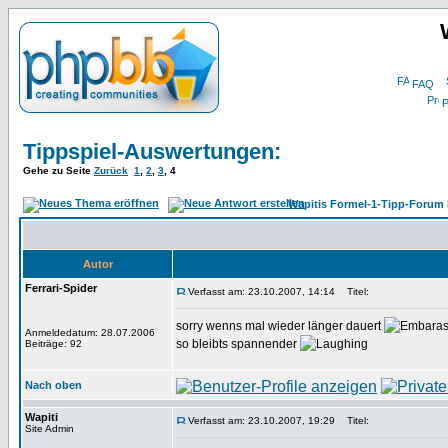
FAQ
P
Tippspiel-Auswertungen:
Gehe zu Seite
Zurück
1
,
2
,
3
,
4
Wapitis Formel-1-Tipp-Forum 
Autor
Ferrari-Spider
Verfasst am: 23.10.2007, 14:14
Titel:
sorry wenns mal wieder länger dauert
Anmeldedatum: 28.07.2006
so bleibts spannender
Beiträge: 92
Nach oben
Wapiti
Verfasst am: 23.10.2007, 19:29
Titel:
Site Admin