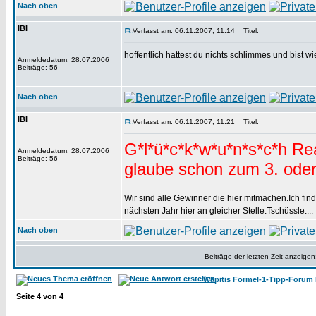
Nach oben
IBI
Verfasst am: 06.11.2007, 11:14
Titel:
hoffentlich hattest du nichts schlimmes und bist
Anmeldedatum: 28.07.2006
Beiträge: 56
Nach oben
IBI
Verfasst am: 06.11.2007, 11:21
Titel:
G*l*ü*c*k*w*u*n*s*c*h Rea
Anmeldedatum: 28.07.2006
Beiträge: 56
glaube schon zum 3. oder
Wir sind alle Gewinner die hier mitmachen.Ich fin
nächsten Jahr hier an gleicher Stelle.Tschüssle....
Nach oben
Beiträge der letzten Zeit anzeigen
Wapitis Formel-1-Tipp-Forum 
Seite
4
von
4