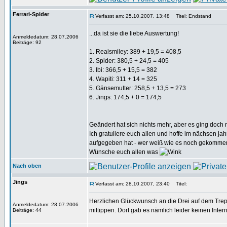
Ferrari-Spider
Verfasst am: 25.10.2007, 13:48
Titel: Endstand
...da ist sie die liebe Auswertung!
Anmeldedatum: 28.07.2006
Beiträge: 92
1. Realsmiley: 389 + 19,5 = 408,5
2. Spider: 380,5 + 24,5 = 405
3. Ibi: 366,5 + 15,5 = 382
4. Wapiti: 311 + 14 = 325
5. Gänsemutter: 258,5 + 13,5 = 273
6. Jings: 174,5 + 0 = 174,5
Geändert hat sich nichts mehr, aber es ging doch 
Ich gratuliere euch allen und hoffe im nächsen j
aufgegeben hat - wer weiß wie es noch gekomme
Wünsche euch allen was
Nach oben
Jings
Verfasst am: 28.10.2007, 23:40
Titel:
Herzlichen Glückwunsch an die Drei auf dem Tre
Anmeldedatum: 28.07.2006
mittippen. Dort gab es nämlich leider keinen Inter
Beiträge: 44