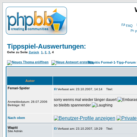
FAQ
P
Tippspiel-Auswertungen:
Gehe zu Seite
Zurück
1
,
2
,
3
,
4
Wapitis Formel-1-Tipp-Forum 
Autor
Ferrari-Spider
Verfasst am: 23.10.2007, 14:14
Titel:
sorry wenns mal wieder länger dauert
Anmeldedatum: 28.07.2006
so bleibts spannender
Beiträge: 92
Nach oben
Wapiti
Verfasst am: 23.10.2007, 19:29
Titel:
Site Admin