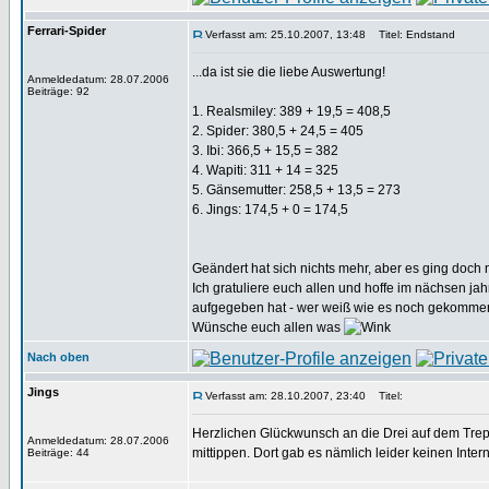
Ferrari-Spider
Verfasst am: 25.10.2007, 13:48
Titel: Endstand
...da ist sie die liebe Auswertung!
Anmeldedatum: 28.07.2006
Beiträge: 92
1. Realsmiley: 389 + 19,5 = 408,5
2. Spider: 380,5 + 24,5 = 405
3. Ibi: 366,5 + 15,5 = 382
4. Wapiti: 311 + 14 = 325
5. Gänsemutter: 258,5 + 13,5 = 273
6. Jings: 174,5 + 0 = 174,5
Geändert hat sich nichts mehr, aber es ging doch 
Ich gratuliere euch allen und hoffe im nächsen j
aufgegeben hat - wer weiß wie es noch gekomme
Wünsche euch allen was
Nach oben
Jings
Verfasst am: 28.10.2007, 23:40
Titel:
Herzlichen Glückwunsch an die Drei auf dem Tre
Anmeldedatum: 28.07.2006
mittippen. Dort gab es nämlich leider keinen Inter
Beiträge: 44