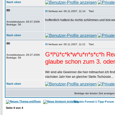
Nach oben
IBI
Verfasst am: 06.11.2007, 11:14
Titel:
hoffentlich hattest du nichts schlimmes und bist
Anmeldedatum: 28.07.2006
Beiträge: 56
Nach oben
IBI
Verfasst am: 06.11.2007, 11:21
Titel:
G*l*ü*c*k*w*u*n*s*c*h Rea
Anmeldedatum: 28.07.2006
Beiträge: 56
glaube schon zum 3. oder
Wir sind alle Gewinner die hier mitmachen.Ich fin
nächsten Jahr hier an gleicher Stelle.Tschüssle....
Nach oben
Beiträge der letzten Zeit anzeigen
Wapitis Formel-1-Tipp-Forum 
Seite
4
von
4