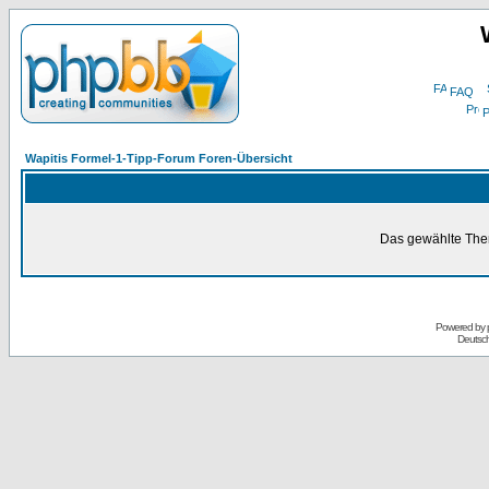
FAQ
P
Wapitis Formel-1-Tipp-Forum Foren-Übersicht
Das gewählte Thema
Powered by
Deutsc