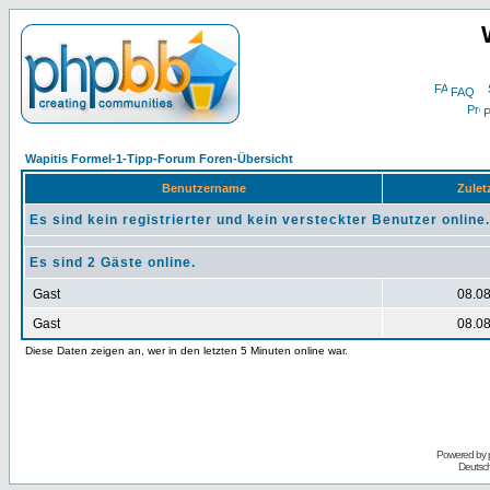
FAQ
P
Wapitis Formel-1-Tipp-Forum Foren-Übersicht
Benutzername
Zuletz
Es sind kein registrierter und kein versteckter Benutzer online.
Es sind 2 Gäste online.
Gast
08.08
Gast
08.08
Diese Daten zeigen an, wer in den letzten 5 Minuten online war.
Powered by
Deutsc