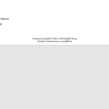
ndigung
ig
Powered by
phpBB
© 2001, 2005 phpBB Group
Deutsche Übersetzung von
phpBB.de