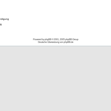
ndigung
ig
Powered by
phpBB
© 2001, 2005 phpBB Group
Deutsche Übersetzung von
phpBB.de