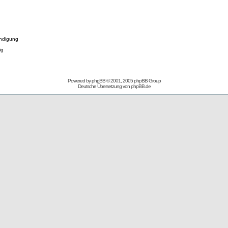
ndigung
ig
Powered by
phpBB
© 2001, 2005 phpBB Group
Deutsche Übersetzung von
phpBB.de