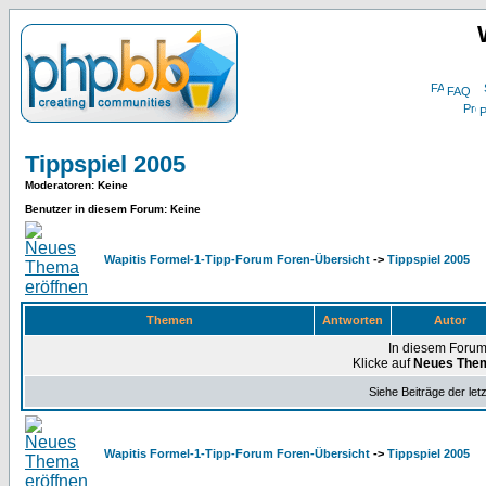
FAQ
P
Tippspiel 2005
Moderatoren
: Keine
Benutzer in diesem Forum: Keine
Wapitis Formel-1-Tipp-Forum Foren-Übersicht
->
Tippspiel 2005
Themen
Antworten
Autor
In diesem Forum
Klicke auf
Neues The
Siehe Beiträge der let
Wapitis Formel-1-Tipp-Forum Foren-Übersicht
->
Tippspiel 2005