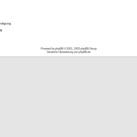
ndigung
ig
Powered by
phpBB
© 2001, 2005 phpBB Group
Deutsche Übersetzung von
phpBB.de