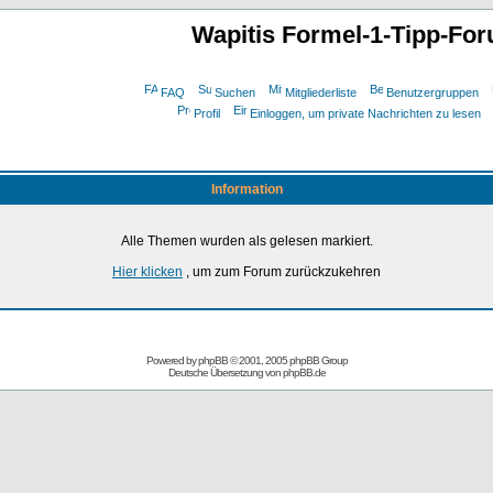
Wapitis Formel-1-Tipp-Fo
FAQ
Suchen
Mitgliederliste
Benutzergruppen
Profil
Einloggen, um private Nachrichten zu lesen
Information
Alle Themen wurden als gelesen markiert.
Hier klicken
, um zum Forum zurückzukehren
Powered by
phpBB
© 2001, 2005 phpBB Group
Deutsche Übersetzung von
phpBB.de