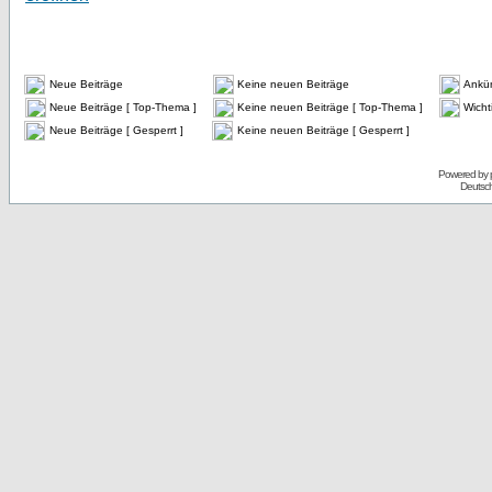
Neue Beiträge
Keine neuen Beiträge
Ankü
Neue Beiträge [ Top-Thema ]
Keine neuen Beiträge [ Top-Thema ]
Wicht
Neue Beiträge [ Gesperrt ]
Keine neuen Beiträge [ Gesperrt ]
Powered by
Deutsc