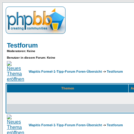
Testforum
Moderatoren
: Keine
Benutzer in diesem Forum: Keine
Wapitis Formel-1-Tipp-Forum Foren-Übersicht
->
Testforum
Themen
An
Wapitis Formel-1-Tipp-Forum Foren-Übersicht
->
Testforum