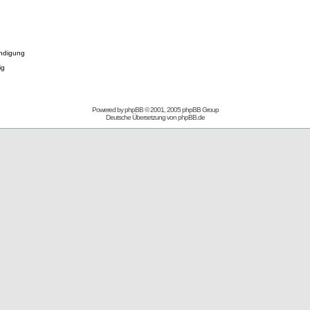
ndigung
ig
Powered by
phpBB
© 2001, 2005 phpBB Group
Deutsche Übersetzung von
phpBB.de