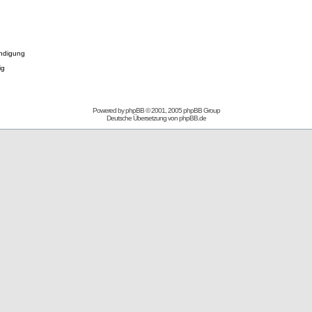
ndigung
ig
Powered by
phpBB
© 2001, 2005 phpBB Group
Deutsche Übersetzung von
phpBB.de