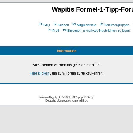
Wapitis Formel-1-Tipp-Fo
FAQ
Suchen
Mitgliederliste
Benutzergruppen
Profil
Einloggen, um private Nachrichten zu lesen
Information
Alle Themen wurden als gelesen markiert.
Hier klicken
, um zum Forum zurückzukehren
Powered by
phpBB
© 2001, 2005 phpBB Group
Deutsche Übersetzung von
phpBB.de