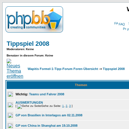
FAQ
P
Tippspiel 2008
Moderatoren
: Keine
Benutzer in diesem Forum: Keine
Wapitis Formel-1-Tipp-Forum Foren-Übersicht
->
Tippspiel 2008
Themen
Wichtig:
Teams und Fahrer 2008
AUSWERTUNGEN
[
Gehe zu Seite:
1
,
2
,
3
]
GP von Brasilien in Interlagos am 02.11.2008
GP von China in Shanghai am 19.10.2008