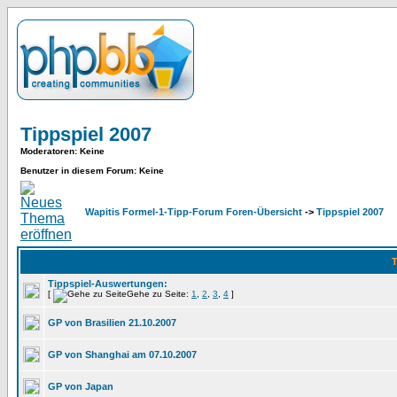
Tippspiel 2007
Moderatoren
: Keine
Benutzer in diesem Forum: Keine
Wapitis Formel-1-Tipp-Forum Foren-Übersicht
->
Tippspiel 2007
T
Tippspiel-Auswertungen:
[
Gehe zu Seite:
1
,
2
,
3
,
4
]
GP von Brasilien 21.10.2007
GP von Shanghai am 07.10.2007
GP von Japan