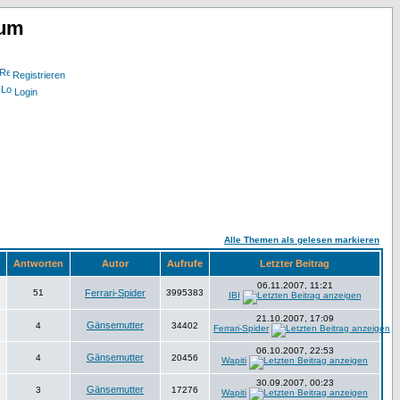
rum
Registrieren
Login
Alle Themen als gelesen markieren
Antworten
Autor
Aufrufe
Letzter Beitrag
06.11.2007, 11:21
51
Ferrari-Spider
3995383
IBI
21.10.2007, 17:09
Gänsemutter
4
34402
Ferrari-Spider
06.10.2007, 22:53
Gänsemutter
4
20456
Wapiti
30.09.2007, 00:23
Gänsemutter
3
17276
Wapiti