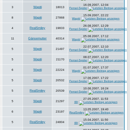
16.09.2007, 12:04
Wapiti
3
18013
Ferrari-Spider
15.09.2007, 22:22
Wapiti
8
27868
Wapiti
26.08.2007, 12:29
RealSmiley
4
19833
Ferrari-Spider
05.08.2007, 17:12
Gänsemutter
11
40314
Wapiti
22.07.2007, 12:10
Wapiti
5
21497
Ferrari-Spider
08.07.2007, 12:20
Wapiti
5
21170
Ferrari-Spider
01.07.2007, 17:37
Wapiti
6
22224
Wapiti
17.06.2007, 17:22
Wapiti
5
20532
Ferrari-Spider
10.06.2007, 16:24
RealSmiley
5
20539
Ferrari-Spider
27.05.2007, 11:53
Wapiti
5
21297
IBI
13.05.2007, 19:40
Wapiti
6
23197
RealSmiley
15.04.2007, 11:50
RealSmiley
5
24804
IBI