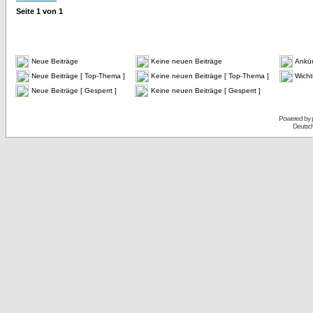
Seite
1
von
1
Neue Beiträge
Keine neuen Beiträge
Ankü
Neue Beiträge [ Top-Thema ]
Keine neuen Beiträge [ Top-Thema ]
Wicht
Neue Beiträge [ Gesperrt ]
Keine neuen Beiträge [ Gesperrt ]
Powered by
Deutsc