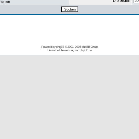
Die ersten
hemen
Powered by
phpBB
© 2001, 2005 phpBB Group
Deutsche Übersetzung von
phpBB.de