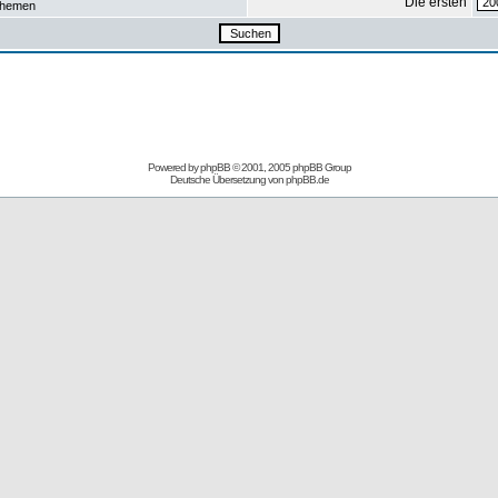
Die ersten
hemen
Powered by
phpBB
© 2001, 2005 phpBB Group
Deutsche Übersetzung von
phpBB.de