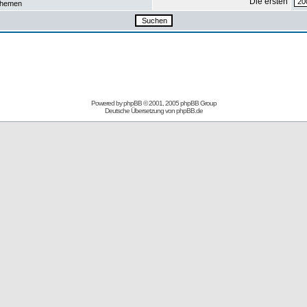
Die ersten
hemen
Powered by
phpBB
© 2001, 2005 phpBB Group
Deutsche Übersetzung von
phpBB.de