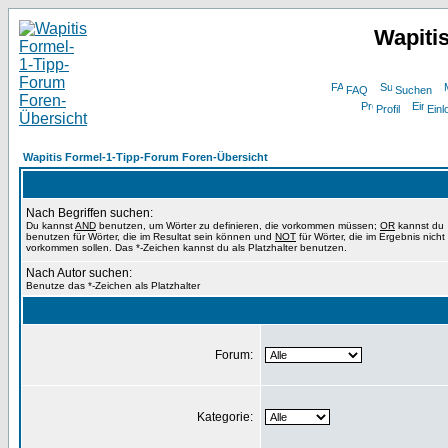
Wapiti
FAQ
Suchen
Profil
Einl
Wapitis Formel-1-Tipp-Forum Foren-Übersicht
Nach Begriffen suchen:
Du kannst
AND
benutzen, um Wörter zu definieren, die vorkommen müssen;
OR
kannst du
benutzen für Wörter, die im Resultat sein können und
NOT
für Wörter, die im Ergebnis nicht
vorkommen sollen. Das *-Zeichen kannst du als Platzhalter benutzen.
Nach Autor suchen:
Benutze das *-Zeichen als Platzhalter
Forum:
Kategorie: