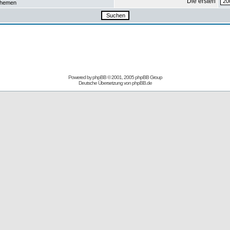
Die ersten
hemen
Powered by
phpBB
© 2001, 2005 phpBB Group
Deutsche Übersetzung von
phpBB.de