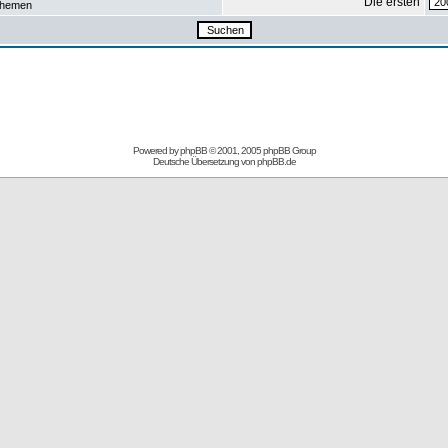
Die ersten
hemen
Powered by
phpBB
© 2001, 2005 phpBB Group
Deutsche Übersetzung von
phpBB.de