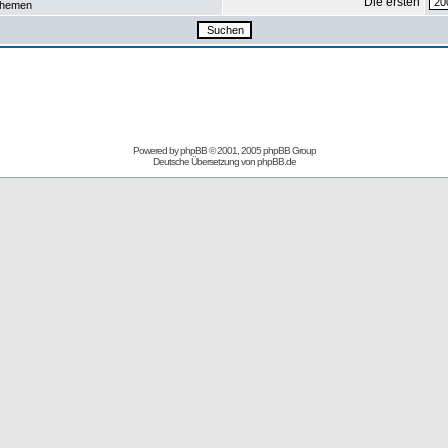
Die ersten
hemen
Powered by
phpBB
© 2001, 2005 phpBB Group
Deutsche Übersetzung von
phpBB.de