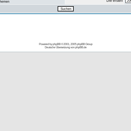
Die ersten
hemen
Powered by
phpBB
© 2001, 2005 phpBB Group
Deutsche Übersetzung von
phpBB.de