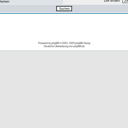
Die ersten
hemen
Powered by
phpBB
© 2001, 2005 phpBB Group
Deutsche Übersetzung von
phpBB.de