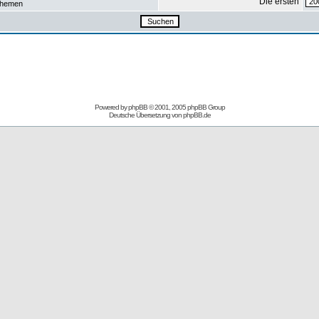
Die ersten
hemen
Powered by
phpBB
© 2001, 2005 phpBB Group
Deutsche Übersetzung von
phpBB.de