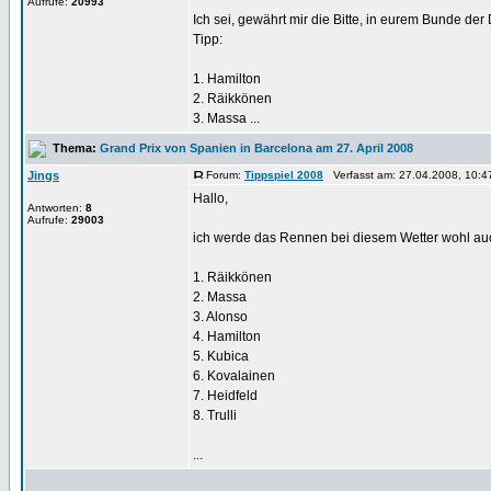
Aufrufe:
20993
Ich sei, gewährt mir die Bitte, in eurem Bunde der D
Tipp:
1. Hamilton
2. Räikkönen
3. Massa ...
Thema:
Grand Prix von Spanien in Barcelona am 27. April 2008
Jings
Forum:
Tippspiel 2008
Verfasst am: 27.04.2008, 10:4
Hallo,
Antworten:
8
Aufrufe:
29003
ich werde das Rennen bei diesem Wetter wohl auc
1. Räikkönen
2. Massa
3. Alonso
4. Hamilton
5. Kubica
6. Kovalainen
7. Heidfeld
8. Trulli
...