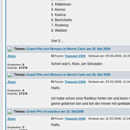
3. Räkkönen
4. Alonso
5. Kubica
6. Barrichello
7. Rosberg
8. Webber
Viel S ...
Thema:
Grand Prix von Monaco in Monte Carlo am 25. Mai 2008
Jings
Forum:
Tippspiel 2008
Verfasst am: 05.06.2008, 16:4
Schön wär's. Nein, am Simulator.
Antworten:
6
Aufrufe:
27378
Thema:
Grand Prix von Monaco in Monte Carlo am 25. Mai 2008
Jings
Forum:
Tippspiel 2008
Verfasst am: 25.05.2008, 11:4
Hallo,
Antworten:
6
Aufrufe:
27378
ich habe schon eine Radtour hinter mir und kann m
gerne gefahren bin und bei der immer mit spektaku
Thema:
Grand Prix in Istanbul am 10. Mai2008
Jings
Forum:
Tippspiel 2008
Verfasst am: 11.05.2008, 11:18
Hallo,
Antworten:
3