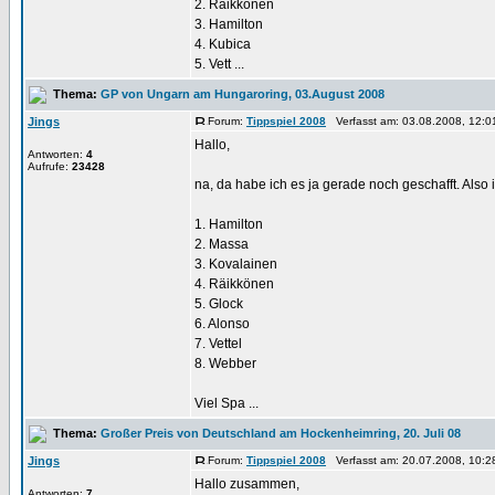
2. Räikkönen
3. Hamilton
4. Kubica
5. Vett ...
Thema:
GP von Ungarn am Hungaroring, 03.August 2008
Jings
Forum:
Tippspiel 2008
Verfasst am: 03.08.2008, 12:0
Hallo,
Antworten:
4
Aufrufe:
23428
na, da habe ich es ja gerade noch geschafft. Also
1. Hamilton
2. Massa
3. Kovalainen
4. Räikkönen
5. Glock
6. Alonso
7. Vettel
8. Webber
Viel Spa ...
Thema:
Großer Preis von Deutschland am Hockenheimring, 20. Juli 08
Jings
Forum:
Tippspiel 2008
Verfasst am: 20.07.2008, 10:2
Hallo zusammen,
Antworten:
7