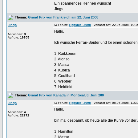
Ein spannendes Rennen wünscht
Jings
Thema:
Grand Prix von Frankreich am 22. Juni 2008
Jings
Forum:
Tippspiel 2008
Verfasst am: 22.06.2008, 10:1
Hallo,
Antworten:
3
Aufrufe:
19705
Ich wünsche Ferrari-Spider und Ibi einen schönen 
1. Räikkönen
2. Alonso
3. Massa
4. Kubica
5. Coulthard
6. Webber
7. Heidfeld ...
Thema:
Grand Prix von Kanada in Montreal, 8. Juni 200
Jings
Forum:
Tippspiel 2008
Verfasst am: 08.06.2008, 11:3
Hallo,
Antworten:
4
Aufrufe:
22772
bin mal gespannt, ob heute alle die Kurve vor der
1. Hamilton
2. Massa