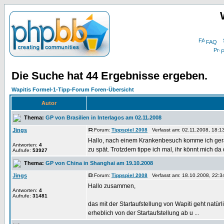
FAQ
P
Die Suche hat 44 Ergebnisse ergeben.
Wapitis Formel-1-Tipp-Forum Foren-Übersicht
Autor
Thema:
GP von Brasilien in Interlagos am 02.11.2008
Jings
Forum:
Tippspiel 2008
Verfasst am: 02.11.2008, 18:1
Hallo, nach einem Krankenbesuch komme ich gerad
Antworten:
4
zu spät. Trotzdem tippe ich mal, ihr könnt mich da di
Aufrufe:
53927
Thema:
GP von China in Shanghai am 19.10.2008
Jings
Forum:
Tippspiel 2008
Verfasst am: 18.10.2008, 22:3
Hallo zusammen,
Antworten:
4
Aufrufe:
31481
das mit der Startaufstellung von Wapiti geht natürl
erheblich von der Startaufstellung ab u ...