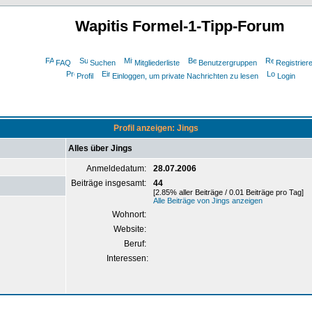
Wapitis Formel-1-Tipp-Forum
FAQ
Suchen
Mitgliederliste
Benutzergruppen
Registrier
Profil
Einloggen, um private Nachrichten zu lesen
Login
Profil anzeigen: Jings
Alles über Jings
Anmeldedatum:
28.07.2006
Beiträge insgesamt:
44
[2.85% aller Beiträge / 0.01 Beiträge pro Tag]
Alle Beiträge von Jings anzeigen
Wohnort:
Website:
Beruf:
Interessen: