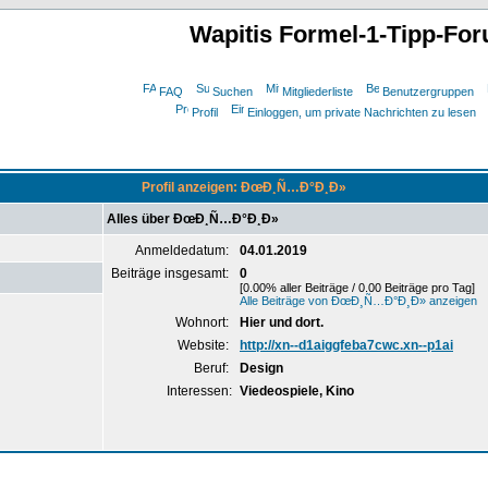
Wapitis Formel-1-Tipp-Fo
FAQ
Suchen
Mitgliederliste
Benutzergruppen
Profil
Einloggen, um private Nachrichten zu lesen
Profil anzeigen: ÐœÐ¸Ñ…Ð°Ð¸Ð»
Alles über ÐœÐ¸Ñ…Ð°Ð¸Ð»
Anmeldedatum:
04.01.2019
Beiträge insgesamt:
0
[0.00% aller Beiträge / 0.00 Beiträge pro Tag]
Alle Beiträge von ÐœÐ¸Ñ…Ð°Ð¸Ð» anzeigen
Wohnort:
Hier und dort.
Website:
http://xn--d1aiggfeba7cwc.xn--p1ai
Beruf:
Design
Interessen:
Viedeospiele, Kino