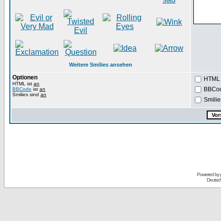
Weitere Smilies ansehen
Optionen
HTML i
HTML ist
an
BBCode
BBCode
ist
an
Smilies sind
an
Smilie
Powered by
Deutsc