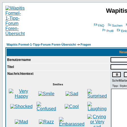
Wapiti
FAQ
Suchen
Profil
Einl
Wapitis Formel-1-Tipp-Forum Foren-Übersicht
->
Fragen
Neue
Benutzername
Titel
Nachrichtentext
Schriftfarb
Smilies