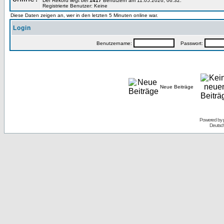
Der Rekord liegt bei
1417
Benutzern am 11.05.2026, 06:32.
Registrierte Benutzer: Keine
Diese Daten zeigen an, wer in den letzten 5 Minuten online war.
Login
Benutzername:
Passwort:
Neue Beiträge
Powered by
Deutsc