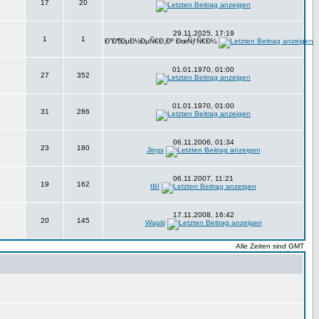
17
20
29.11.2025, 17:19
1
1
Ð”Ð¶ÐµÐ½ÐµÑ€Ð¸Ðº ÐœÑƒÑ€Ð¼
01.01.1970, 01:00
27
352
01.01.1970, 01:00
31
286
06.11.2006, 01:34
23
180
Jings
06.11.2007, 11:21
19
162
IBI
17.11.2008, 16:42
20
145
Wapiti
Alle Zeiten sind GMT