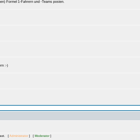
gen) Formel 1-Fahrern und -Teams posten.
rn :-)
Gast. [
Administrator
] [
Moderator
]