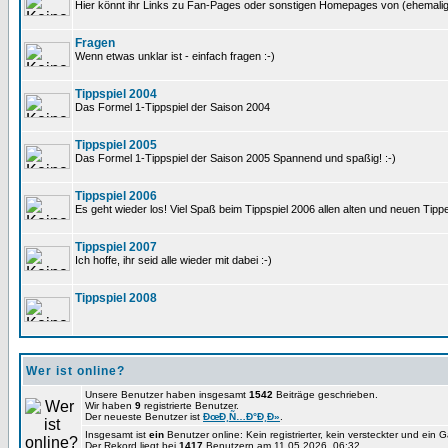
Hier könnt ihr Links zu Fan-Pages oder sonstigen Homepages von (ehemali
Fragen
Wenn etwas unklar ist - einfach fragen :-)
Tippspiel 2004
Das Formel 1-Tippspiel der Saison 2004
Tippspiel 2005
Das Formel 1-Tippspiel der Saison 2005 Spannend und spaßig! :-)
Tippspiel 2006
Es geht wieder los! Viel Spaß beim Tippspiel 2006 allen alten und neuen Tippe
Tippspiel 2007
Ich hoffe, ihr seid alle wieder mit dabei :-)
Tippspiel 2008
Wer ist online?
Unsere Benutzer haben insgesamt
1542
Beiträge geschrieben.
Wir haben
9
registrierte Benutzer.
Der neueste Benutzer ist
ÐœÐ¸Ñ…Ð°Ð¸Ð»
.
Insgesamt ist
ein
Benutzer online: Kein registrierter, kein versteckter und ein 
Der Rekord liegt bei
1417
Benutzern am 11.05.2026, 06:32.