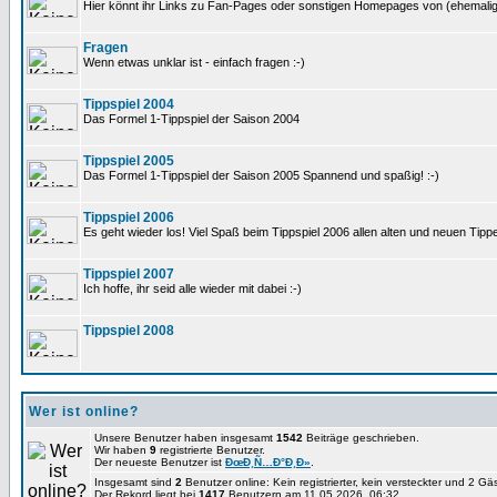
Hier könnt ihr Links zu Fan-Pages oder sonstigen Homepages von (ehemali
Fragen
Wenn etwas unklar ist - einfach fragen :-)
Tippspiel 2004
Das Formel 1-Tippspiel der Saison 2004
Tippspiel 2005
Das Formel 1-Tippspiel der Saison 2005 Spannend und spaßig! :-)
Tippspiel 2006
Es geht wieder los! Viel Spaß beim Tippspiel 2006 allen alten und neuen Tippe
Tippspiel 2007
Ich hoffe, ihr seid alle wieder mit dabei :-)
Tippspiel 2008
Wer ist online?
Unsere Benutzer haben insgesamt
1542
Beiträge geschrieben.
Wir haben
9
registrierte Benutzer.
Der neueste Benutzer ist
ÐœÐ¸Ñ…Ð°Ð¸Ð»
.
Insgesamt sind
2
Benutzer online: Kein registrierter, kein versteckter und 2 G
Der Rekord liegt bei
1417
Benutzern am 11.05.2026, 06:32.