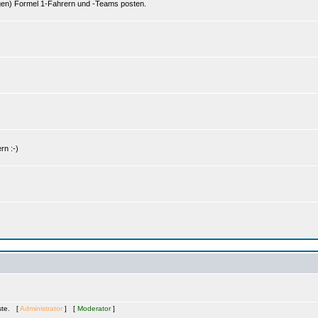
gen) Formel 1-Fahrern und -Teams posten.
rn :-)
äste. [
Administrator
] [
Moderator
]