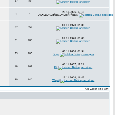
17
20
29.11.2025, 17:19
1
1
Ð”Ð¶ÐµÐ½ÐµÑ€Ð¸Ðº ÐœÑƒÑ€Ð¼
01.01.1970, 01:00
27
352
01.01.1970, 01:00
31
286
06.11.2006, 01:34
23
180
Jings
06.11.2007, 11:21
19
162
IBI
17.11.2008, 16:42
20
145
Wapiti
Alle Zeiten sind GMT