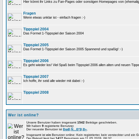
Hier könnt ihr Links zu Fan-Pages oder sonstigen Homepages von (ehemali
Fragen
Wenn etwas unklar ist - einfach fragen :-)
Tippspiel 2004
Das Formel 1-Tippspiel der Saison 2004
Tippspiel 2005
Das Formel 1-Tippspiel der Saison 2005 Spannend und spaßig! :-)
Tippspiel 2006
Es geht wieder los! Viel Spaß beim Tippspiel 2006 allen alten und neuen Tippe
Tippspiel 2007
Ich hoffe, ihr seid alle wieder mit dabei :-)
Tippspiel 2008
Wer ist online?
Unsere Benutzer haben insgesamt
1542
Beiträge geschrieben.
Wir haben
9
registrierte Benutzer.
Der neueste Benutzer ist
ÐœÐ¸Ñ…Ð°Ð¸Ð»
.
Insgesamt ist
ein
Benutzer online: Kein registrierter, kein versteckter und ein 
Der Rekord liegt bei
1417
Benutzern am 11.05.2026, 06:32.