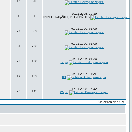
17
20
29.11.2025, 17:19
1
1
Ð”Ð¶ÐµÐ½ÐµÑ€Ð¸Ðº ÐœÑƒÑ€Ð¼
01.01.1970, 01:00
27
352
01.01.1970, 01:00
31
286
06.11.2006, 01:34
23
180
Jings
06.11.2007, 11:21
19
162
IBI
17.11.2008, 16:42
20
145
Wapiti
Alle Zeiten sind GMT