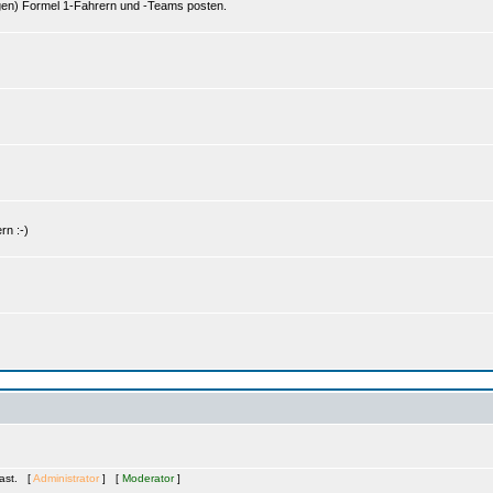
gen) Formel 1-Fahrern und -Teams posten.
rn :-)
Gast. [
Administrator
] [
Moderator
]