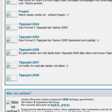
Hier könnt ihr Links zu Fan-Pages oder sonstigen Homepages von (ehemali
und -Teams posten.
Fragen
Wenn etwas unklar ist - einfach fragen :-)
Tippspiel 2004
Das Formel 1-Tippspiel der Saison 2004
Tippspiel 2005
Das Formel 1-Tippspiel der Saison 2005 Spannend und spaßig! :-)
Tippspiel 2006
Es geht wieder los! Viel Spaß beim Tippspiel 2006 allen alten und neuen Tippe
Tippspiel 2007
Ich hoffe, ihr seid alle wieder mit dabei :-)
Tippspiel 2008
Wer ist online?
Unsere Benutzer haben insgesamt
1542
Beiträge geschrieben.
Wir haben
9
registrierte Benutzer.
Der neueste Benutzer ist
ÐœÐ¸Ñ…Ð°Ð¸Ð»
.
Insgesamt ist
ein
Benutzer online: Kein registrierter, kein versteckter und ein 