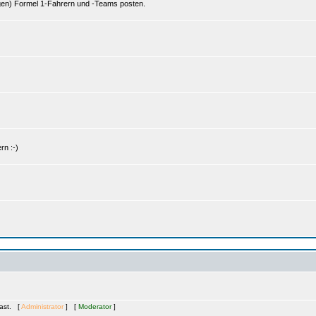
gen) Formel 1-Fahrern und -Teams posten.
rn :-)
Gast. [
Administrator
] [
Moderator
]