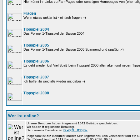
Hier könnt ihr Links zu Fan-Pages oder sonstigen Homepages von (ehemali
Fragen
Wenn etwas unklar ist - einfach fragen :-)
Tippspiel 2004
Das Formel 1-Tippspiel der Saison 2004
Tippspiel 2005
Das Formel 1-Tippspiel der Saison 2005 Spannend und spaßig! :-)
Tippspiel 2006
Es geht wieder los! Viel Spaß beim Tippspiel 2006 allen alten und neuen Tippe
Tippspiel 2007
Ich hoffe, ihr seid alle wieder mit dabei :-)
Tippspiel 2008
Wer ist online?
Unsere Benutzer haben insgesamt
1542
Beiträge geschrieben.
Wir haben
9
registrierte Benutzer.
Der neueste Benutzer ist
ÐœÐ¸Ñ…Ð°Ð¸Ð»
.
Insgesamt ist
ein
Benutzer online: Kein registrierter, kein versteckter und ein 
Der Rekord liegt bei
1417
Benutzern am 11.05.2026, 06:32.