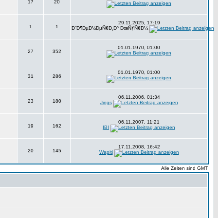
17
20
29.11.2025, 17:19
1
1
Ð”Ð¶ÐµÐ½ÐµÑ€Ð¸Ðº ÐœÑƒÑ€Ð¼
01.01.1970, 01:00
27
352
01.01.1970, 01:00
31
286
06.11.2006, 01:34
23
180
Jings
06.11.2007, 11:21
19
162
IBI
17.11.2008, 16:42
20
145
Wapiti
Alle Zeiten sind GMT