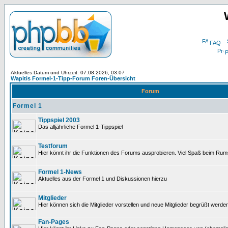
FAQ
P
Aktuelles Datum und Uhrzeit: 07.08.2026, 03:07
Wapitis Formel-1-Tipp-Forum Foren-Übersicht
Forum
Formel 1
Tippspiel 2003
Das alljährliche Formel 1-Tippspiel
Testforum
Hier könnt ihr die Funktionen des Forums ausprobieren. Viel Spaß beim Rums
Formel 1-News
Aktuelles aus der Formel 1 und Diskussionen hierzu
Mitglieder
Hier können sich die Mitglieder vorstellen und neue Mitglieder begrüßt werde
Fan-Pages