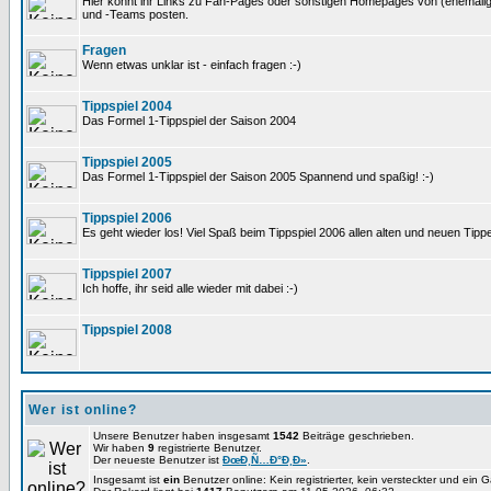
Hier könnt ihr Links zu Fan-Pages oder sonstigen Homepages von (ehemali
und -Teams posten.
Fragen
Wenn etwas unklar ist - einfach fragen :-)
Tippspiel 2004
Das Formel 1-Tippspiel der Saison 2004
Tippspiel 2005
Das Formel 1-Tippspiel der Saison 2005 Spannend und spaßig! :-)
Tippspiel 2006
Es geht wieder los! Viel Spaß beim Tippspiel 2006 allen alten und neuen Tippe
Tippspiel 2007
Ich hoffe, ihr seid alle wieder mit dabei :-)
Tippspiel 2008
Wer ist online?
Unsere Benutzer haben insgesamt
1542
Beiträge geschrieben.
Wir haben
9
registrierte Benutzer.
Der neueste Benutzer ist
ÐœÐ¸Ñ…Ð°Ð¸Ð»
.
Insgesamt ist
ein
Benutzer online: Kein registrierter, kein versteckter und ein 