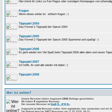
Hier könnt ihr Links zu Fan-Pages oder sonstigen Homepages von (ehemali
Fragen
Wenn etwas unklar ist - einfach fragen :-)
Tippspiel 2004
Das Formel 1-Tippspiel der Saison 2004
Tippspiel 2005
Das Formel 1-Tippspiel der Saison 2005 Spannend und spaßig! :-)
Tippspiel 2006
Es geht wieder los! Viel Spaß beim Tippspiel 2006 allen alten und neuen Tippe
Tippspiel 2007
Ich hoffe, ihr seid alle wieder mit dabei :-)
Tippspiel 2008
Wer ist online?
Unsere Benutzer haben insgesamt
1542
Beiträge geschrieben.
Wir haben
9
registrierte Benutzer.
Der neueste Benutzer ist
ÐœÐ¸Ñ…Ð°Ð¸Ð»
.
Insgesamt ist
ein
Benutzer online: Kein registrierter, kein versteckter und ein 
Der Rekord liegt bei
1417
Benutzern am 11.05.2026, 06:32.