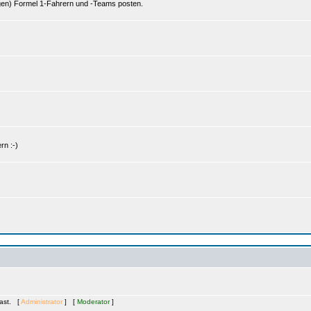
gen) Formel 1-Fahrern und -Teams posten.
rn :-)
Gast. [
Administrator
] [
Moderator
]