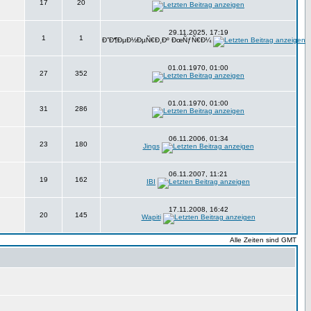
17
20
29.11.2025, 17:19
1
1
Ð”Ð¶ÐµÐ½ÐµÑ€Ð¸Ðº ÐœÑƒÑ€Ð¼
01.01.1970, 01:00
27
352
01.01.1970, 01:00
31
286
06.11.2006, 01:34
23
180
Jings
06.11.2007, 11:21
19
162
IBI
17.11.2008, 16:42
20
145
Wapiti
Alle Zeiten sind GMT